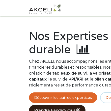
Se rendre au contenu
Accueil
A propos
Nos Expertises
durable
Chez AKCELI, nous accompagnons les entr
financières durables et responsables. Nos
création de
tableaux de suivi
, la
valorisat
capitaux
, le suivi de
KPI/KRI
et le
bilan c
réglementaires et de performance durab
Découvrir les autres expertises
De
Prendre Rendez-vous