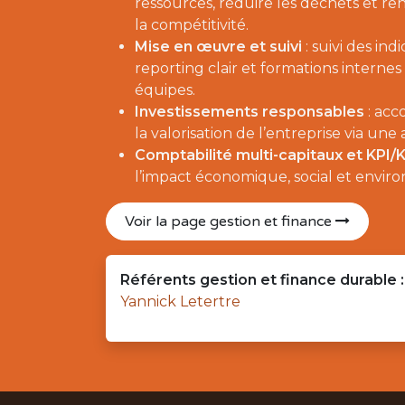
ressources, réduire les déchets et re
la compétitivité.
Mise en œuvre et suivi
: suivi des ind
reporting clair et formations interne
équipes.
Investissements responsables
: acc
la valorisation de l’entreprise via un
Comptabilité multi-capitaux et KPI/
l’impact économique, social et envir
Voir la page gestion et finance
Référents gestion et finance durable :
Yannick Letertre