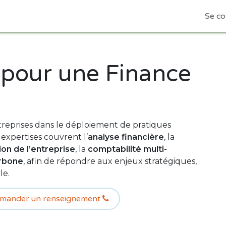
Expertises
Audit
Événements
Fiche Contact
Se co
 pour une Finance
eprises dans le déploiement de pratiques
 expertises couvrent l’
analyse financière
, la
ion de l’entreprise
, la
comptabilité multi-
arbone
, afin de répondre aux enjeux stratégiques,
le.
mander un renseignement