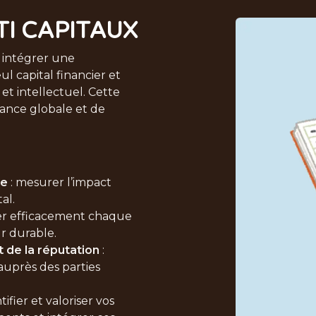
TI CAPITAUX
 intégrer une
eul capital financier et
 et intellectuel. Cette
ance globale et de
ce
: mesurer l’impact
al.
uer efficacement chaque
ur durable.
 de la réputation
:
uprès des parties
tifier et valoriser vos