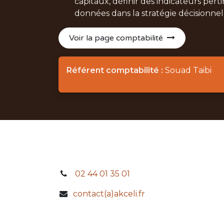
capitaux, définir des indicateurs pert
données dans la stratégie décisionnel
Voir la page comptabilité
Référent comptabilité :
Souad Taibi
02 44 01 35 01
contact(a)akceli.fr