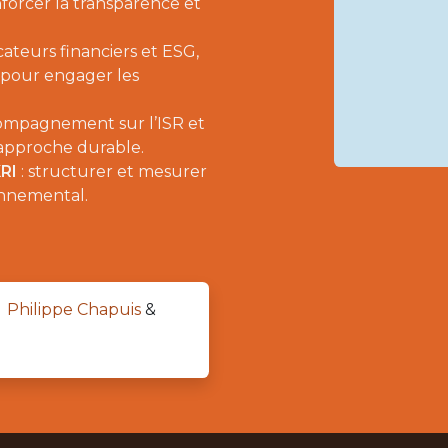
nforcer la transparence et
icateurs financiers et ESG,
s pour engager les
ompagnement sur l’ISR et
e approche durable.
KRI
: structurer et mesurer
onnemental.
Philippe Chapuis
&